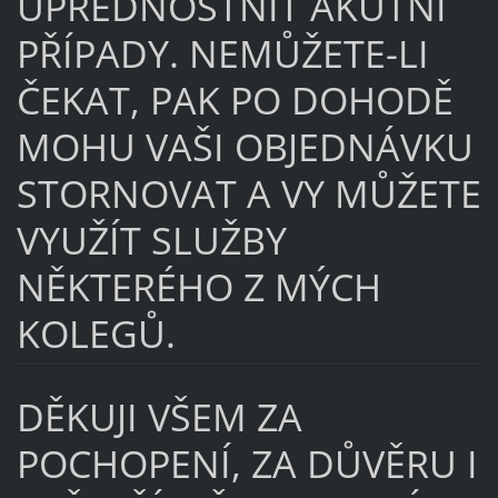
UPŘEDNOSTNIT AKUTNÍ
PŘÍPADY. NEMŮŽETE-LI
ČEKAT, PAK PO DOHODĚ
MOHU VAŠI OBJEDNÁVKU
STORNOVAT A VY MŮŽETE
VYUŽÍT SLUŽBY
NĚKTERÉHO Z MÝCH
KOLEGŮ.
DĚKUJI VŠEM ZA
POCHOPENÍ, ZA DŮVĚRU I