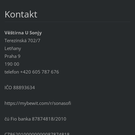
Kontakt
Věštírna U Sonjy
Terezínská 702/7
Letňany
Praha 9
190 00
telefon +420 605 787 676
IČO 88893634
https://mybewit.com/r/sonasofi
čú Fio banka 87874818/2010
CZ8620100000000087874818