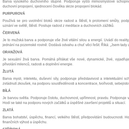
Barva vysokého duchovního stupně. Podporuje vyšší mimosmyslové schopnos
duchovní propojení, sjednocení člověka skrze propojení blokád.
PURPUROVÁ
Používá se pro uvolnění bloků skrze radost a štěstí, k prolomení smůly, pod
uznání ve světě, štěstí. Posiluje radost z meditace a duchovních zážitků.
ČERVENÁ
Je to mužská barva a podporuje vše živé vitální silou a energií. Uvádí do reality
jednání na pozemské rovině. Dodává odvahu a chuť věci řešit. Říká: „Jsem tady a
ORANŽOVÁ
Je sexuální živá barva. Pomáhá přilákat vše nové, dynamické, živé, vyjadřuje
přivolání milenců, radosti a doplnění energie.
ŽLUTÁ
Barva mysli, intelektu, duševní síly, podporuje představivost a intelektuální s
zvládnutí zkoušek, na podporu soustředěnosti a koncentrace, tvořivosti, sebejisto
BÍLÁ
Je barvou světla. Podporuje čistotu, duchovnost, upřímnost, pravdu. Podporuje vy
Hodí se také na podporu nových začátků a úspěšné završení projektů a situací.
ZLATÁ
Barva bohatství, úspěchu, financí, velkého štěstí, předpovídání budoucnosti. Hodí
finančních výhod a úspěchu.