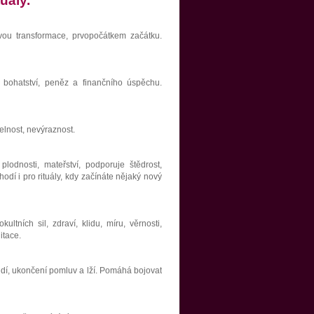
uály.
vou transformace, prvopočátkem začátku.
y bohatství, peněz a finančního úspěchu.
elnost, nevýraznost.
 plodnosti, mateřství, podporuje štědrost,
dí i pro rituály, kdy začínáte nějaký nový
ltních sil, zdraví, klidu, míru, věrnosti,
itace.
 lidí, ukončení pomluv a lží. Pomáhá bojovat