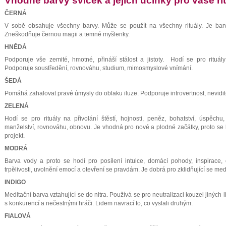
Vhodné barvy svíček a jejich účinky pro vaše rit
ek
ČERNÁ
V sobě obsahuje všechny barvy. Může se použít na všechny rituály. Je bar
Zneškodňuje černou magii a temné myšlenky.
stí
HNĚDÁ
Podporuje vše zemité, hmotné, přináší stálost a jistoty. Hodí se pro rituál
Podporuje soustředění, rovnováhu, studium, mimosmyslové vnímání.
ŠEDÁ
a
Pomáhá zahalovat pravé úmysly do oblaku iluze. Podporuje introvertnost, nevidit
ZELENÁ
Hodí se pro rituály na přivolání štěstí, hojnosti, peněz, bohatství, úspěchu,
a
manželství, rovnováhu, obnovu. Je vhodná pro nové a plodné začátky, proto se ho
projekt.
MODRÁ
Barva vody a proto se hodí pro posílení intuice, domácí pohody, inspirace, oku
trpělivosti, uvolnění emocí a otevření se pravdám. Je dobrá pro zklidňující se med
INDIGO
Meditační barva vztahující se do nitra. Používá se pro neutralizaci kouzel jiných
s konkurencí a nečestnými hráči. Lidem navrací to, co vyslali druhým.
FIALOVÁ