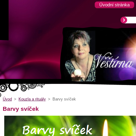
Úvodní stránka
Úvod
>
Kouzla a rituály
>
Barvy svíček
Barvy svíček
ů