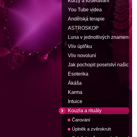
Kurzy a vzdělávání
You Tube videa
Andělská terapie
ASTROSKOP
Luna v jednotlivých znameních
zvěrokruhu
Vliv úplňku
Vliv novoluní
Jak pochopit poselství našich
snů
Esoterika
Ákáša
Karma
Intuice
Kouzla a rituály
Čarování
Úplněk a zvěrokruh