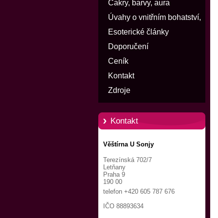
Čakry, barvy, aura
Úvahy o vnitřním bohatství,
štěstí a penězích
Esoterické články
Doporučení
Ceník
Kontakt
Zdroje
Kontakt
Věštírna U Sonjy
Terezínská 702/7
Letňany
Praha 9
190 00
telefon +420 605 787 676
IČO 88893634