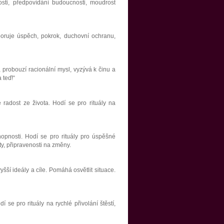
ti, předpovídání budoucnosti, moudrost
poruje úspěch, pokrok, duchovní ochranu,
, probouzí racionální mysl, vyzývá k činu a
 teď!“
 radost ze života. Hodí se pro rituály na
chopnosti. Hodí se pro rituály pro úspěšné
ty, připravenosti na změny.
šší ideály a cíle. Pomáhá osvětlit situace.
 se pro rituály na rychlé přivolání štěstí,