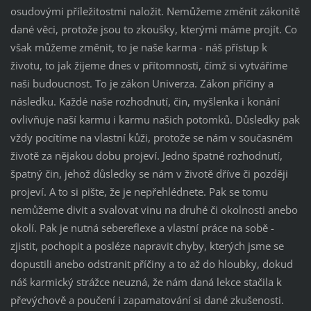
osudovými příležitostmi naložit. Nemůžeme změnit zákonitě
dané věci, protože jsou to zkoušky, kterými máme projít. Co
však můžeme změnit, to je naše karma - náš přístup k
životu, to jak žijeme dnes v přítomnosti, čímž si vytváříme
naši budoucnost. To je zákon Univerza. Zákon příčiny a
následku. Každé naše rozhodnutí, čin, myšlenka i konání
ovlivňuje naší karmu i karmu našich potomků. Důsledky pak
vždy pocítíme na vlastní kůži, protože se nám v současném
životě za nějakou dobu projeví. Jedno špatné rozhodnutí,
špatný čin, jehož důsledky se nám v životě dříve či později
projeví. A to si pište, že je nepřehlédnete. Pak se tomu
nemůžeme divit a svalovat vinu na druhé či okolnosti anebo
okolí. Pak je nutná sebereflexe a vlastní práce na sobě -
zjistit, pochopit a posléze napravit chyby, kterých jsme se
dopustili anebo odstranit příčiny a to až do hloubky, dokud
náš karmický strážce neuzná, že nám daná lekce stačila k
převýchově a poučení i zapamatování si dané zkušenosti.