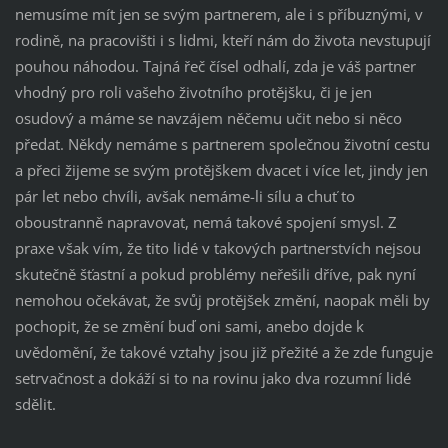
nemusíme mít jen se svým partnerem, ale i s příbuznými, v
rodině, na pracovišti i s lidmi, kteří nám do života nevstupují
pouhou náhodou. Tajná řeč čísel odhalí, zda je váš partner
vhodný pro roli vašeho životního protějšku, či je jen
osudový a máme se navzájem něčemu učit nebo si něco
předat. Někdy nemáme s partnerem společnou životní cestu
a přeci žijeme se svým protějškem dvacet i více let, jindy jen
pár let nebo chvíli, avšak nemáme-li sílu a chuť to
oboustranně napravovat, nemá takové spojení smysl. Z
praxe však vím, že tito lidé v takových partnerstvích nejsou
skutečně šťastní a pokud problémy neřešili dříve, pak nyní
nemohou očekávat, že svůj protějšek změní, naopak měli by
pochopit, že se změní buď oni sami, anebo dojde k
uvědomění, že takové vztahy jsou již přežité a že zde funguje
setrvačnost a dokáží si to na rovinu jako dva rozumní lidé
sdělit.