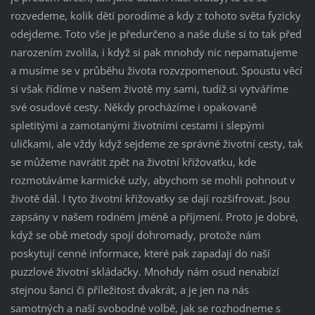
rozvedeme, kolik dětí porodíme a kdy z tohoto světa fyzicky
odejdeme. Toto vše je předurčeno a naše duše si to tak před
narozením zvolila, i když si pak mnohdy nic nepamatujeme
a musíme se v průběhu života rozvzpomenout. Spoustu věcí
si však řídíme v našem životě my sami, tudíž si vytváříme
své osudové cesty. Někdy procházíme i opakovaně
spletitými a zamotanými životními cestami i slepými
uličkami, ale vždy když sejdeme ze správné životní cesty, tak
se můžeme navrátit zpět na životní křižovatku, kde
rozmotáváme karmické uzly, abychom se mohli pohnout v
životě dál. I tyto životní křižovatky se dají rozšifrovat. Jsou
zapsány v našem rodném jméně a příjmení. Proto je dobré,
když se obě metody spojí dohromady, protože nám
poskytují cenné informace, které pak zapadají do naší
puzzlové životní skládačky. Mnohdy nám osud nenabízí
stejnou šanci či příležitost dvakrát, a je jen na nás
samotných a naší svobodné volbě, jak se rozhodneme s