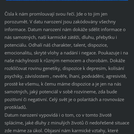
Čísla k nám promlouvají svou řečí. Jde o to jim jen
porozumět. V datu narození jsou zakódovány všechny
informace. Datum narození nám dokáže sdělit informace o
nás samotných, naší karmické zátěži, dluhu, přebytku i
potenciálu. Odhalí náš charakter, talent, dispozice,
emocionalitu, skryté vlohy a nadání i negace. Poukazuje i na
naše náchylnosti k různým nemocem a chorobám. Dokáže
rozklíčovat rovinu genetiky, dispozice k depresím, kolísání
psychiky, závislostem , nevěře, lhaní, podvádění, agresivitě,
prostě ke všemu, k čemu máme dispozice a je jen na nás
samotných, jaký potenciál v sobě rozvineme, zda bude
pozitivní či negativní. Celý svět je o polaritách a rovnováze
protikladů.
Datum narození vypovídá i o tom, co v tomto životě
splácíme, jaké dluhy z minulých životů či nedořešené situace
zde máme za úkol. Objasní nám karmické vztahy, které