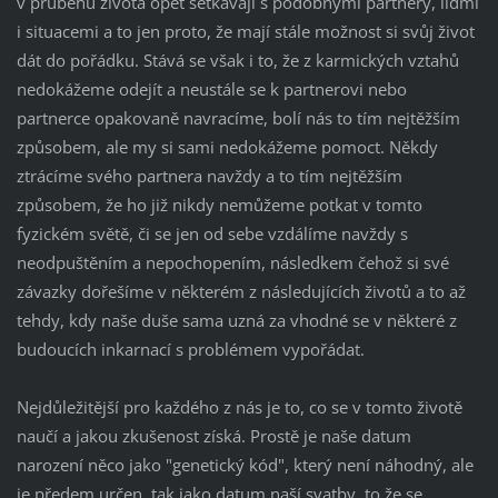
v průběhu života opět setkávají s podobnými partnery, lidmi
i situacemi a to jen proto, že mají stále možnost si svůj život
dát do pořádku. Stává se však i to, že z karmických vztahů
nedokážeme odejít a neustále se k partnerovi nebo
partnerce opakovaně navracíme, bolí nás to tím nejtěžším
způsobem, ale my si sami nedokážeme pomoct. Někdy
ztrácíme svého partnera navždy a to tím nejtěžším
způsobem, že ho již nikdy nemůžeme potkat v tomto
fyzickém světě, či se jen od sebe vzdálíme navždy s
neodpuštěním a nepochopením, následkem čehož si své
závazky dořešíme v některém z následujících životů a to až
tehdy, kdy naše duše sama uzná za vhodné se v některé z
budoucích inkarnací s problémem vypořádat.
Nejdůležitější pro každého z nás je to, co se v tomto životě
naučí a jakou zkušenost získá. Prostě je naše datum
narození něco jako "genetický kód", který není náhodný, ale
je předem určen, tak jako datum naší svatby, to že se