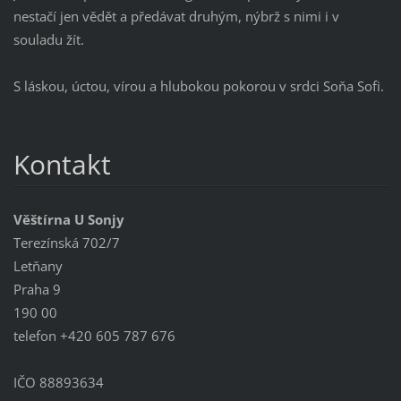
nestačí jen vědět a předávat druhým, nýbrž s nimi i v
souladu žít.
S láskou, úctou, vírou a hlubokou pokorou v srdci Soňa Sofi.
Kontakt
Věštírna U Sonjy
Terezínská 702/7
Letňany
Praha 9
190 00
telefon +420 605 787 676
IČO 88893634