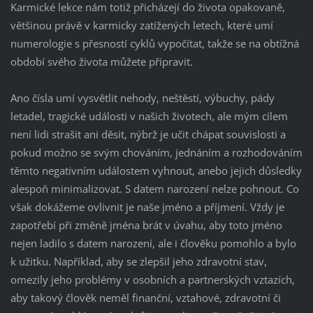
Karmické lekce nám totiž přicházejí do života opakovaně,
většinou právě v karmicky zatížených letech, které umí
numerologie s přesností cyklů vypočítat, takže se na obtížná
období svého života můžete připravit.
Ano čísla umí vysvětlit nehody, neštěstí, výbuchy, pády
letadel, tragické události v našich životech, ale mým cílem
není lidi strašit ani děsit, nýbrž je učit chápat souvislosti a
pokud možno se svým chováním, jednáním a rozhodováním
těmto negativním událostem vyhnout, anebo jejich důsledky
alespoň minimalizovat. S datem narození nelze pohnout. Co
však dokážeme ovlivnit je naše jméno a příjmení. Vždy je
zapotřebí při změně jména brát v úvahu, aby toto jméno
nejen ladilo s datem narození, ale i člověku pomohlo a bylo
k užitku. Například, aby se zlepšil jeho zdravotní stav,
omezily jeho problémy v osobních a partnerských vztazích,
aby takový člověk neměl finanční, vztahové, zdravotní či