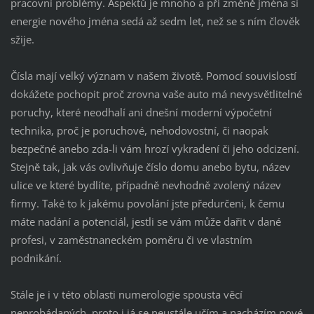
pracovní problémy. Aspektů je mnoho a při změně jména si
energie nového jména sedá až sedm let, než se s ním člověk
sžije.
Čísla mají velký význam v našem životě. Pomocí souvislostí
dokážete pochopit proč zrovna vaše auto má nevysvětlitelné
poruchy, které neodhalí ani dnešní moderní výpočetní
technika, proč je poruchové, nehodovostní, či naopak
bezpečné anebo zda-li vám hrozí vykradení či jeho odcizení.
Stejně tak, jak vás ovlivňuje číslo domu anebo bytu, název
ulice ve které bydlíte, případně nevhodně zvolený název
firmy. Také to k jakému povolání jste předurčeni, k čemu
máte nadání a potenciál, jestli se vám může dařit v dané
profesi, v zaměstnaneckém poměru či ve vlastním
podnikání.
Stále je i v této oblasti numerologie spousta věcí
neprobádaných, proto i já se neustále učím a nacházím nové