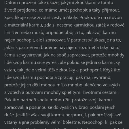
Datum narození také ukáže, jakými zkouškami v tomto
životě projdeme, co máme umět pochopit a taky přijmout.
Specifikuje naše životní cesty a úkoly. Poukazuje na citovou
a materiální karmu, zda si neseme karmickou zátěž v rodové
linii žen nebo mužů, případně obojí, i to, jak svoji karmu
nejen pochopit, ale i zpracovat. V partnerství ukazuje na to,
jak si s partnerem budeme navzájem rozumět a taky na to,
čemu se vyvarovat, jak na sobě zapracovat, protože mnohdy
lidé svoji karmu sice vyřeší, ale pokud se jedná o karmický
vztah, tak jde o velmi těžké zkoušky a pochopení. Když tito
lidé svojí karmu pochopí a zpracují, pak mají vyhráno,
protože jejich děti mohou mít o mnoho ulehčeno ve svých
životech a putování mnohdy spletitými životními cestami.
Pak tito partneři spolu mohou žít, protože svoji karmu
zpracovali a posunou se do vyšších vibrací poslání jejich
duše. Jestliže však svoji karmu nezpracují, pak prožívají své
vztahy a jiné problémy velmi bolestně. Nepochopí-li, pak se