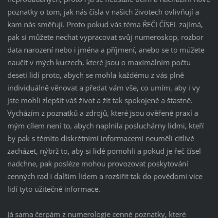
poznatky o tom, jak nás čísla v našich životech ovlivňují a
kam nás směřují. Proto pokud vás téma ŘEČI ČÍSEL zajímá,
pak si můžete nechat vypracovat svůj numeroskop, rozbor
data narození nebo i jména a příjmení, anebo se to můžete
naučit v mých kurzech, které jsou o maximálním počtu
deseti lidí proto, abych se mohla každému z vás plně
individuálně věnovat a předat vám vše, co umím, aby i vy
jste mohli zlepšit váš život a žít tak spokojeně a šťastně.
Vycházím z poznatků a zdrojů, které jsou ověřené praxí a
mým cílem není to, abych naplnila posluchárny lidmi, kteří
by pak s těmito diskrétními informacemi neuměli citlivě
zacházet, nýbrž to, aby si lidé pomohli a pokud je řeč čísel
nadchne, pak posléze mohou provozovat poskytování
cenných rad i dalším lidem a rozšířit tak do povědomí více
lidí tyto užitečné informace.
Já sama čerpám z numerologie cenné poznatky, které