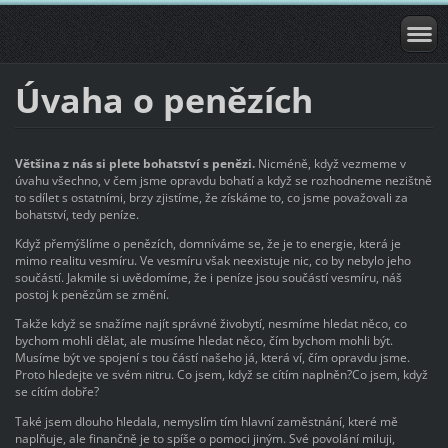
Úvaha o penězích
Většina z nás si plete bohatství s penězi.
Nicméně, když vezmeme v
úvahu všechno, v čem jsme opravdu bohatí a když se rozhodneme nezištně
to sdílet s ostatními, brzy zjistíme, že získáme to, co jsme považovali za
bohatství, tedy peníze.
Když přemýšlíme o penězích, domníváme se, že je to energie, která je
mimo realitu vesmíru. Ve vesmíru však neexistuje nic, co by nebylo jeho
součástí. Jakmile si uvědomíme, že i peníze jsou součástí vesmíru, náš
postoj k penězům se změní.
Takže když se snažíme najít správné živobytí, nesmíme hledat něco, co
bychom mohli dělat, ale musíme hledat něco, čím bychom mohli být.
Musíme být ve spojení s tou částí našeho já, která ví, čím opravdu jsme.
Proto hledejte ve svém nitru. Co jsem, když se cítím naplněn?Co jsem, když
se cítím dobře?
Také jsem dlouho hledala, nemyslím tím hlavní zaměstnání, které mě
naplňuje, ale finančně je to spíše o pomoci jiným. Své povolání miluji,