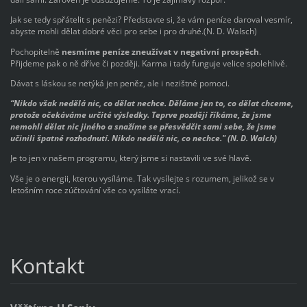
Jak se tedy spřátelit s penězi? Představte si, že vám peníze daroval vesmír,
abyste mohli dělat dobré věci pro sebe i pro druhé.(N. D. Walsch)
Pochopitelně
nesmíme peníze zneužívat v negativní prospěch
.
Přijdeme pak o ně dříve či později. Karma i tady funguje velice spolehlivě.
Dávat s láskou se netýká jen peněz, ale i nezištné pomoci.
“Nikdo však nedělá nic, co dělat nechce. Děláme jen to, co dělat chceme,
protože očekáváme určité výsledky. Teprve později říkáme, že jsme
nemohli dělat nic jiného a snažíme se přesvědčit sami sebe, že jsme
učinili špatné rozhodnutí. Nikdo nedělá nic, co nechce." (N. D. Walch)
Je to jen v našem programu, který jsme si nastavili ve své hlavě.
Vše je o energii, kterou vysíláme. Tak vysílejte s rozumem, jelikož se v
letošním roce zúčtování vše co vysíláte vrací.
Kontakt