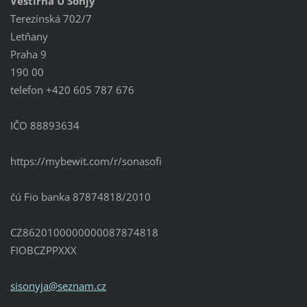
Věštírna U Sonjy
Terezínská 702/7
Letňany
Praha 9
190 00
telefon +420 605 787 676
IČO 88893634
https://mybewit.com/r/sonasofi
čú Fio banka 87874818/2010
CZ8620100000000087874818
FIOBCZPPXXX
sisonyja
@seznam.
cz