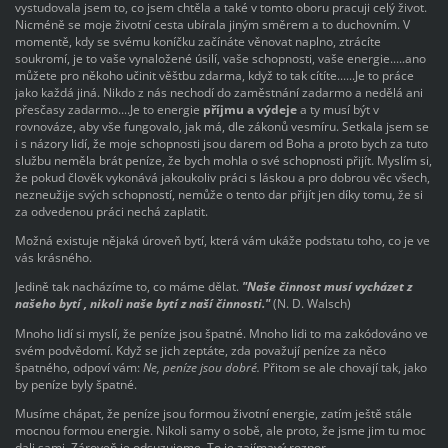
vystudovala jsem to, co jsem chtěla a také v tomto oboru pracuji celý život.
Nicméně se moje životní cesta ubírala jiným směrem a to duchovním. V
momentě, kdy se svému koníčku začínáte věnovat naplno, ztrácíte
soukromí, je to vaše vynaložené úsilí, vaše schopnosti, vaše energie.....ano
můžete pro někoho učinit věštbu zdarma, když to tak cítíte......Je to práce
jako každá jiná. Nikdo z nás nechodí do zaměstnání zadarmo a nedělá ani
přesčasy zadarmo....Je to energie
příjmu a výdeje
a ty musí být v
rovnováze, aby vše fungovalo, jak má, dle zákonů vesmíru. Setkala jsem se
i s názory lidí, že moje schopnosti jsou darem od Boha a proto bych za tuto
službu neměla brát peníze, že bych mohla o své schopnosti přijít. Myslím si,
že pokud člověk vykonává jakoukoliv práci s láskou a pro dobrou věc všech,
nezneužije svých schopností, nemůže o tento dar přijít jen díky tomu, že si
za odvedenou práci nechá zaplatit.
Možná existuje nějaká úroveň bytí, která vám ukáže podstatu toho, co je ve
vás krásného.
Jedině tak nacházíme to, co máme dělat.
"Naše činnost musí vycházet z
našeho bytí , nikoli naše bytí z naší činnosti."
(N. D. Walsch)
Mnoho lidí si myslí, že peníze jsou špatné. Mnoho lidi to ma zakódováno ve
svém podvědomí. Když se jich zeptáte, zda považují peníze za něco
špatného, odpoví vám:
Ne, peníze jsou dobré.
Přitom se ale chovají tak, jako
by peníze byly špatné.
Musíme chápat, že peníze jsou formou životní energie, zatím ještě stále
mocnou formou energie. Nikoli samy o sobě, ale proto, že jsme jim tu moc
dali sami. Zároveň je odsuzujeme. To je zajímavý rozpor.