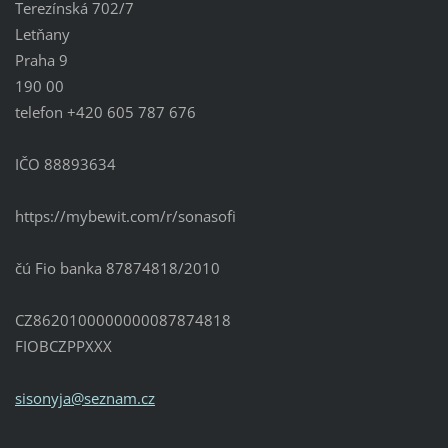
Terezínská 702/7
Letňany
Praha 9
190 00
telefon +420 605 787 676
IČO 88893634
https://mybewit.com/r/sonasofi
čú Fio banka 87874818/2010
CZ8620100000000087874818
FIOBCZPPXXX
sisonyja
@seznam.
cz