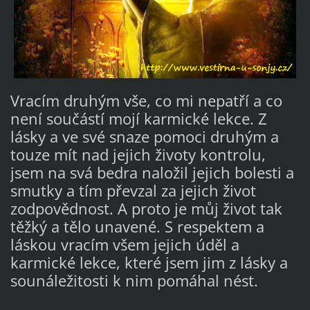
Vracím druhým vše, co mi nepatří a co
není součástí mojí karmické lekce. Z
lásky a ve své snaze pomoci druhým a
touze mít nad jejich životy kontrolu,
jsem na svá bedra naložil jejich bolesti a
smut
ky a tím převzal za jejich život
zodpovědnost. A proto je můj život tak
těžký a tělo unavené. S respektem a
láskou vracím všem jejich úděl a
karmické lekce, které jsem jim z lásky a
sounáležitosti k nim pomáhal nést.