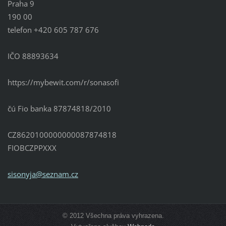
Praha 9
190 00
telefon +420 605 787 676
IČO 88893634
https://mybewit.com/r/sonasofi
čú Fio banka 87874818/2010
CZ8620100000000087874818
FIOBCZPPXXX
sisonyja
@seznam.
cz
© 2012 Všechna práva vyhrazena.