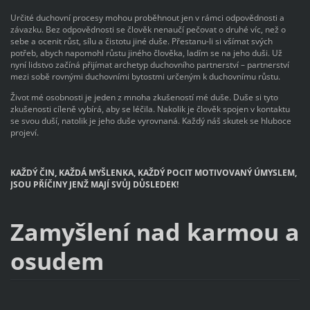
Určité duchovní procesy mohou proběhnout jen v rámci odpovědnosti a
závazku. Bez odpovědnosti se člověk nenaučí pečovat o druhé víc, než o
sebe a ocenit růst, sílu a čistotu jiné duše. Přestanu-li si všímat svých
potřeb, abych napomohl růstu jiného člověka, ladím se na jeho duši. Už
nyní lidstvo začíná přijímat archetyp duchovního partnerství – partnerství
mezi sobě rovnými duchovními bytostmi určeným k duchovnímu růstu.
Život mé osobnosti je jeden z mnoha zkušeností mé duše. Duše si tyto
zkušenosti cíleně vybírá, aby se léčila. Nakolik je člověk spojen v kontaktu
se svou duší, natolik je jeho duše vyrovnaná. Každý náš skutek se hluboce
projeví.
KAŽDÝ ČIN, KAŽDÁ MYŠLENKA, KAŽDÝ POCIT MOTIVOVANÝ ÚMYSLEM,
JSOU PŘÍČINY JENŽ MAJÍ SVŮJ DŮSLEDEK!
Zamyšlení nad karmou a
osudem