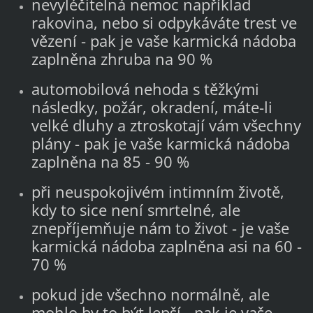
nevyléčitelná nemoc například
rakovina, nebo si odpykáváte trest ve
vězení - pak je vaše karmická nádoba
zaplněna zhruba na 90 %
automobilová nehoda s těžkými
následky, požár, okradení, máte-li
velké dluhy a ztroskotají vám všechny
plány - pak je vaše karmická nádoba
zaplněna na 85 - 90 %
při neuspokojivém intimním životě,
kdy to sice není smrtelné, ale
znepříjemňuje nám to život - je vaše
karmická nádoba zaplněna asi na 60 -
70 %
pokud jde všechno normálně, ale
mohlo by to být lepší - pak je vaše