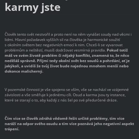
karmy jste
Člověk tento svět nestvořil a proto není na něm vynášet soudy nad věcmi i
lidmi. Hlavní požadavek vyšších sil na člověka je harmonické soužití
s okolním světem bez negativních emocí k nim. Chceš-li se vyvarovat
problémům a neštěstí, musíš dodržovat vesmírná pravidla.
Pokud totiž
máš ve svém životě problém či nějaký konflikt, znamená to, že něco
neděláš správně. Přijmi tedy okolní svět bez soudů a pohrdání, ať je
jakýkoli, a uvidíš že tvůj život bude najednou mnohem menší nebo
dokonce malicherný.
V pozemské činnosti je vše spojeno se vším, vše se nachází ve vzájemné
závislosti a vše směřuje k jedinému cíli. Osud a karma jsou ty instance,
které se starají o to, aby každý z nás šel po své předurčené dráze.
Čím více se člověk zdráhá vědomě řešit určité problémy, tím více
naráží na odpor svého osudu a tím více poznává jeho negativní aspekt
trápení.