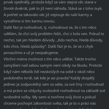
prvek ojedinělý, protože když se vám stejná věc stane v
životě dvakrát, pak to již není náhoda. Stává se z toho zvyk.
A potřetí se takováto věc již vepisuje do naší karmy a
vytváříme si tím karmu novou.
Další fází je rozhodnutí, tj. rozhodnout se, že s tím něco
udělám, že chci svůj problém řešit, chci z kola ven. Pokud to
nechci, tak jen hledám důvody. „Kdo nechce, hledá důvody,
kdo chce, hledá způsoby“. Další fází je to, že se z chyb
ponaučíme a už je neopakujeme.
Všichni máme možnost s tím něco udělat. Takže trocha
zamyšlení nad sebou samým není nikdy na škodu. Protože
když nám několik lidí nezávislých na sobě v okolí něco
podobného tvrdí, tak kde je asi pravda? Každý dospělý
jedinec je zodpovědný sám za sebe, za své činy i rozhodnutí
a má právo se vždycky svobodně rozhodnout na základě své
svobodné volby. My sami si tvoříme svůj život a pokud
chceme pochopit zákonitosti světa, tak je to o práci nás