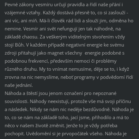
Pevné zákony vesmíru určují pravidla a řídí naše přání i
vzájemné vztahy. Každý dostává přesně to, co si zaslouží -
ani víc, ani míň. Má-li člověk rád lidi a slouží jim, odměna ho
nemine. Vesmír ani svět nefungují jen tak náhodně, na
základě chaosu. Za veškerým viditelným stvořením vždy
stojí Bůh. V každém případě negativní energie ke svému
zdroji přitahují jako magnet všechny energie podobné s
podobnou frekvencí, především nemoci či problémy
různého druhu. My to vnímat nemusíme, děje se to, i když
zrovna na nic nemyslíme, neboť programy v podvědomí řídí
naše jednání.
Náhoda a štěstí jsou jenom označení pro nepoznané
souvislosti. Náhody neexistují, protože vše má svoji příčinu
a následek. Nikdy se nám nic neděje bezdůvodně. Náhoda je
to, co se nám na základě toho, jací jsme, přihodilo a má to
něco v našem životě změnit. Jenže to je vždy potřeba
pochopit. Uvědomění si je prvopočátek všeho. Náhoda je