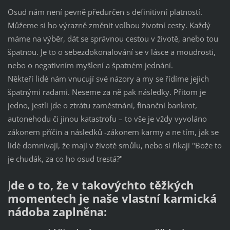
Osud nám není pevně předurčen s definitivní platností.
Můžeme si ho výrazně změnit volbou životní cesty. Každý
máme na výběr, dát se správnou cestou v životě, anebo tou
špatnou. Je to o sebezdokonalování se v lásce a moudrosti,
nebo o negativním myšlení a špatném jednání.
Někteří lidé nám vnucují své názory a my se řídíme jejich
špatnými radami. Neseme za ně pak následky. Přitom je
jedno, jestli jde o ztrátu zaměstnání, finanční bankrot,
autonehodu či jinou katastrofu – to vše je vždy vyvoláno
zákonem příčin a následků -zákonem karmy a ne tím, jak se
lidé domnívají, že mají v životě smůlu, nebo si říkají "Bože to
je chudák, za co ho osud trestá?"
J
de o to, že v takovýchto těžkých
momentech je naše vlastní karmická
nádoba zaplněna: