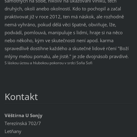
samotných na sobě, nikoliv na ukazování viniků, těch
druhých, okolí anebo okolností. Kdo to pochopil a začal
praktivovat již v roce 2012, ten má náskok, ale rozhodně
nemá vyhráno, pokud dělá věci špatně, obviňuje, lže,
podvádí, pomlouvá, manipuluje s lidmi, hraje si na něco
nebo někoho, kým ve skutečnosti není apod. karma
spravedlivě dostihne každého a skutečné lidové rčení "Boží
mlýny melou pomalu, ale jistě." je zde dvojnásob pravdivé.
S láskou úctou a hlubokou pokorou v srdci Soňa Sofi
Kontakt
Věštírna U Sonjy
Terezínská 702/7
Letňany